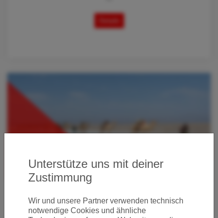
Details
Unterstütze uns mit deiner
Zustimmung
VON BERLIN NACH ÄTHIOPIEN AB GÜNSTIGEN
Wir und unsere Partner verwenden technisch
386 EURO (H/R)
notwendige Cookies und ähnliche