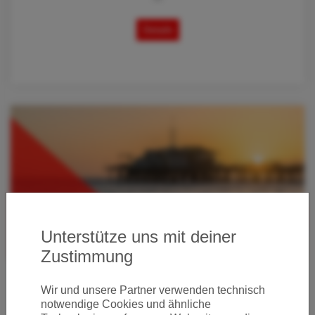
Details
Unterstütze uns mit deiner
Zustimmung
PREZZI STRACCIATI DA ROMA A LOS ANGELES
Wir und unsere Partner verwenden technisch
16.12.2024 06:40
notwendige Cookies und ähnliche