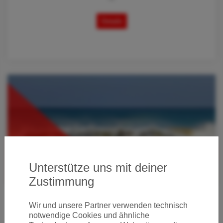
Details
Unterstütze uns mit deiner
Zustimmung
VON MÜNCHEN AUF DIE KAPVERDEN AB 289
Wir und unsere Partner verwenden technisch
EURO (H/R)
notwendige Cookies und ähnliche