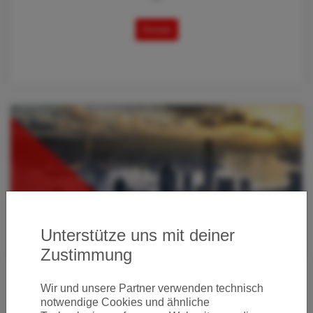
Details
Unterstütze uns mit deiner
Zustimmung
ETIHAD-DEAL VON WIEN NACH HONG KONG
Wir und unsere Partner verwenden technisch
11.09.2025 06:15
notwendige Cookies und ähnliche