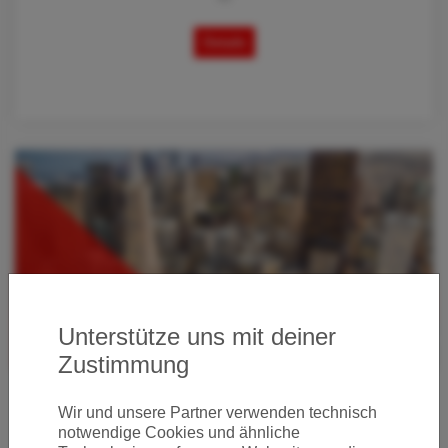
Details
Unterstütze uns mit deiner
Zustimmung
VON ZÜRICH NACH SAN FRANCISCO AB 291
Wir und unsere Partner verwenden technisch
EURO (H/R)
notwendige Cookies und ähnliche