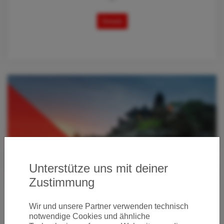
Details
Unterstütze uns mit deiner
Zustimmung
STAR ALLIANCE DEAL FROM BOLOGNA TO BALI
Wir und unsere Partner verwenden technisch
DURING WINTER
notwendige Cookies und ähnliche