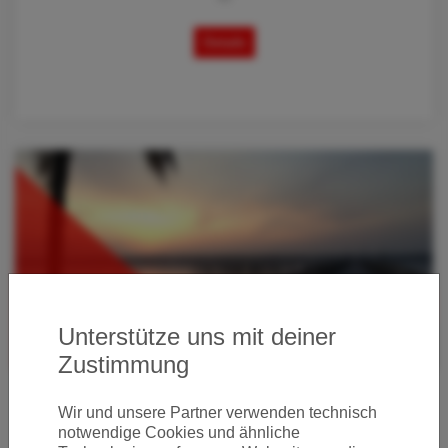
Details
Unterstütze uns mit deiner
Zustimmung
STAR ALLIANCE BUSINESS CLASS DEAL VON
Wir und unsere Partner verwenden technisch
DEUTSCHLAND NACH BENIN
notwendige Cookies und ähnliche