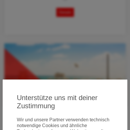
Details
Unterstütze uns mit deiner
Zustimmung
VON DEUTSCHEN AIRPORTS NACH MIAMI AB
Wir und unsere Partner verwenden technisch
352 EURO (H/R)
notwendige Cookies und ähnliche