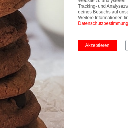
Website zu analysieren, 
Tracking- und Analysez
deines Besuchs auf uns
Weitere Informationen fi
ys
Datenschutzbestimmun
Akzeptieren