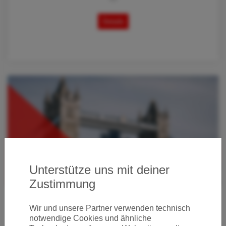
Details
Unterstütze uns mit deiner
Zustimmung
NON-STOP PREIS-HIT VON DEUTSCHLAND
Wir und unsere Partner verwenden technisch
NACH LONDON
notwendige Cookies und ähnliche