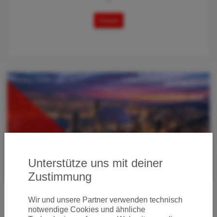
Details
Unterstütze uns mit deiner
Zustimmung
ETIHAD DEAL VON DEUTSCHLAND NACH HONG
Wir und unsere Partner verwenden technisch
KONG
notwendige Cookies und ähnliche