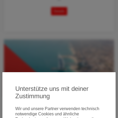
Details
Unterstütze uns mit deiner
Zustimmung
DUBAI BUSINESS CLASS VON DEUTSCHLAND
Wir und unsere Partner verwenden technisch
AB 1.240 EURO (H/R)
notwendige Cookies und ähnliche