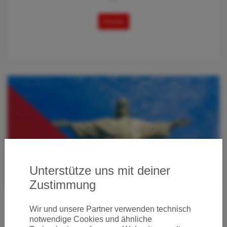
Details
Unterstütze uns mit deiner
Zustimmung
BUSINESS CLASS DEAL VON ZÜRICH NACH RIO
Wir und unsere Partner verwenden technisch
AB 1.323 EURO
notwendige Cookies und ähnliche