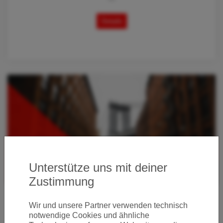
Details
Unterstütze uns mit deiner
Zustimmung
BUSINESS CLASS DEAL VON WIEN NACH NEW
Wir und unsere Partner verwenden technisch
YORK AB 1.595 EURO
notwendige Cookies und ähnliche