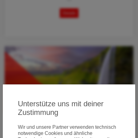
Details
Unterstütze uns mit deiner
Zustimmung
NON-STOP PREISKRACHER VON BASEL NACH
Wir und unsere Partner verwenden technisch
ISLAND
notwendige Cookies und ähnliche