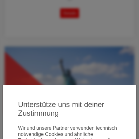
Details
Unterstütze uns mit deiner
Zustimmung
NON-STOP BUSINESS CLASS KRACHER NACH
Wir und unsere Partner verwenden technisch
NEW YORK
notwendige Cookies und ähnliche