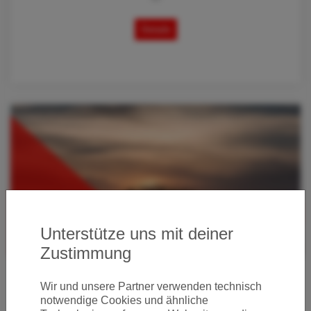
Details
Unterstütze uns mit deiner
Zustimmung
TOP-PREISE FÜR FLÜGE VON FRANKFURT
Wir und unsere Partner verwenden technisch
NACH SÜDAFRIKA
notwendige Cookies und ähnliche