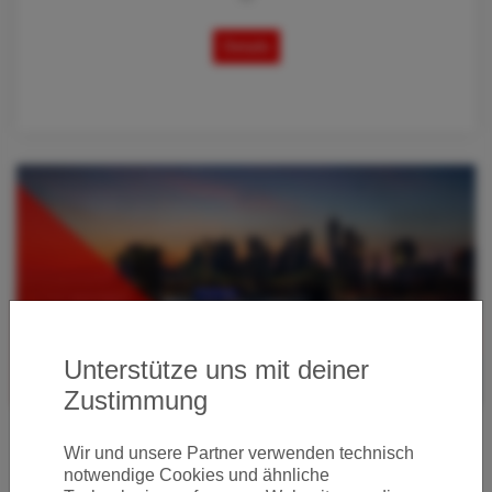
Details
Unterstütze uns mit deiner
Zustimmung
LH: NON-STOP VON MÜNCHEN NACH NEW
Wir und unsere Partner verwenden technisch
YORK AB 240 EURO (H/R)
notwendige Cookies und ähnliche