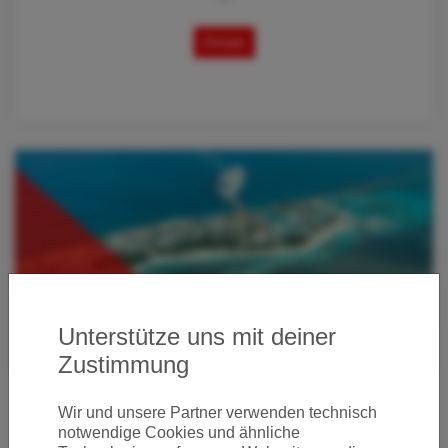
Details
Unterstütze uns mit deiner
Zustimmung
LUFTHANSA: BUSINESS-CLASS VON
Wir und unsere Partner verwenden technisch
DEUTSCHLAND AUF DIE BAHAMAS AB 1.572 €
notwendige Cookies und ähnliche