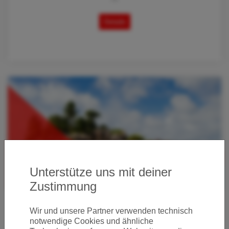
Details
Unterstütze uns mit deiner
Zustimmung
VON WIEN AUF DIE SEYCHELLEN AB 435 EURO
Wir und unsere Partner verwenden technisch
(H/R)
notwendige Cookies und ähnliche