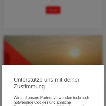
Details
Unterstütze uns mit deiner
Zustimmung
LH: BUSINESS CLASS DEAL VON
Wir und unsere Partner verwenden technisch
DEUTSCHLAND NACH NIGERIA
notwendige Cookies und ähnliche