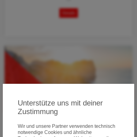
Details
Unterstütze uns mit deiner
Zustimmung
LH DEAL VON FANKFURT NACH MALLORCA
Wir und unsere Partner verwenden technisch
28.12.2023 06:48
notwendige Cookies und ähnliche