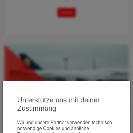
Details
Unterstütze uns mit deiner
Zustimmung
MEILENSCHNÄPPCHEN JULI 2020
Wir und unsere Partner verwenden technisch
01.07.2020 08:56
notwendige Cookies und ähnliche