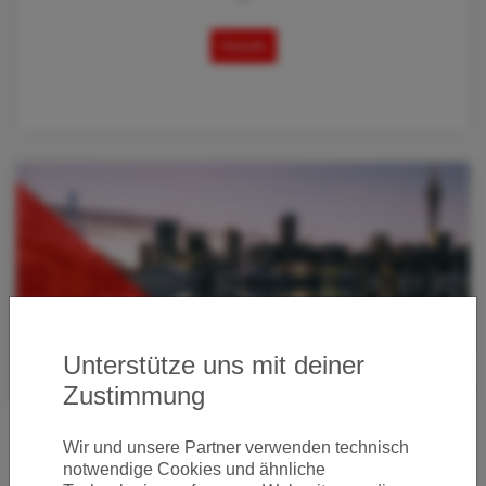
Details
Unterstütze uns mit deiner
Zustimmung
OFFERTA STAR ALLIANCE DA ROMA PER LA
Wir und unsere Partner verwenden technisch
NUOVA ZELANDA
notwendige Cookies und ähnliche