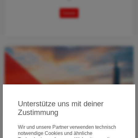
Details
Unterstütze uns mit deiner
Zustimmung
STAR ALLIANCE DEAL MILAN - TAIPEI
Wir und unsere Partner verwenden technisch
07.03.2024 07:03
notwendige Cookies und ähnliche