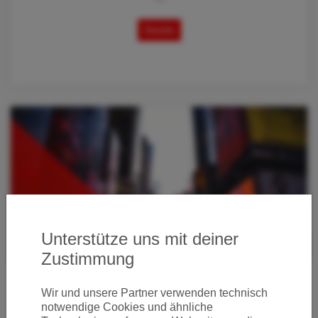
Details
Unterstütze uns mit deiner
Zustimmung
STAR ALLIANCE DEAL VON BERLIN NACH NEW
Wir und unsere Partner verwenden technisch
YORK
notwendige Cookies und ähnliche