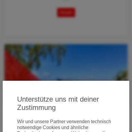
Details
Unterstütze uns mit deiner
Zustimmung
BUSINESS CLASS DEAL VON MÜNCHEN NACH
Wir und unsere Partner verwenden technisch
MAURITUIS AB 1.285 EURO
notwendige Cookies und ähnliche