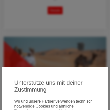
Details
Unterstütze uns mit deiner
Zustimmung
HOT: LAST-MINUTE TOP-DEAL VON MÜNCHEN
Wir und unsere Partner verwenden technisch
NACH RAS AL KHAIMAH
notwendige Cookies und ähnliche