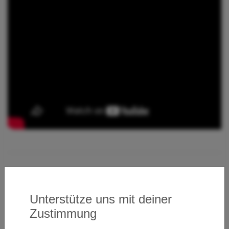
Unterstütze uns mit deiner
Zustimmung