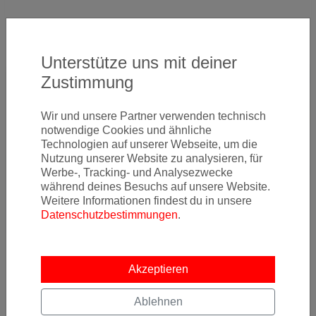
Unterstütze uns mit deiner
Zustimmung
Wir und unsere Partner verwenden technisch
notwendige Cookies und ähnliche
Technologien auf unserer Webseite, um die
Nutzung unserer Website zu analysieren, für
Werbe-, Tracking- und Analysezwecke
während deines Besuchs auf unsere Website.
Weitere Informationen findest du in unsere
Datenschutzbestimmungen
.
10.09.2019 14:16
Akzeptieren
Top: Premium-Economy von der
Schweiz nach San Francisco ab 577
Ablehnen