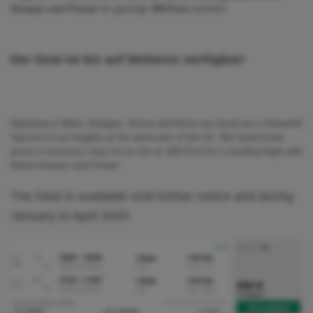
Airways und Finnair
für günstige
309 Euro
ermittelt.
Der Deal ist bis auf Weiteres verfügbar!
Departing in Milan, Bologna, Venice and Rome we found out a Oneworld
Special to Los Angeles at the westcoast of the US. We found ticket
prizes in economy class for as low as 309 Euro for a roundtrip flight with
British Airways and Finnair..
The Deal is available until further notice and during
January to April 2020.