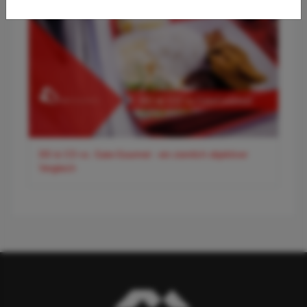
DO & CO vs. Gate-Gourmet - ein ziemlich objektiver
Vergleich