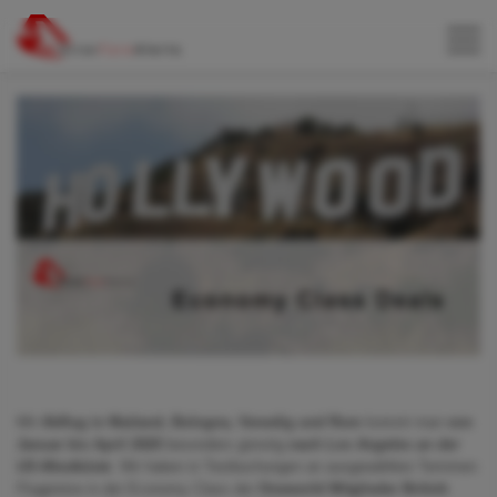
Mit
Abflug in Mailand, Bologna, Venedig und Rom
kommt man
von
Januar bis April 2020
besonders günstig
nach Los Angeles an der
US-Westküste
. Wir haben in Testbuchungen an ausgewählten Terminen
Flugpreise in der Economy Class der
Oneworld Mitglieder British