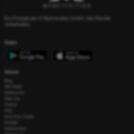
Ein Produkt der © MyActivities GmbH. Alle Rechte
vorbehalten.
Apps
About
Blog
Alle Deals
Hotelsuche
Über uns
Presse
FAQ
Error Fare Guide
Kontakt
Datenschutz