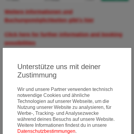
Weitere Informationen und
Buchungsmöglichkeiten gibt's hier
Click here for further information and booking
possibilities​
Unterstütze uns mit deiner
Zustimmung
Wir und unsere Partner verwenden technisch
Newsletter
notwendige Cookies und ähnliche
Technologien auf unserer Webseite, um die
Nutzung unserer Website zu analysieren, für
Werbe-, Tracking- und Analysezwecke
während deines Besuchs auf unsere Website.
Ja, ich möchte News & Deals von Error Fare Alerts
Weitere Informationen findest du in unsere
abonnieren und ich habe die Hinweise zum
Datenschutz
Datenschutzbestimmungen
.
gelesen und akzeptiert.