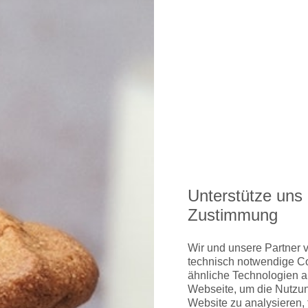
Unterstütze uns 
Zustimmung
Wir und unsere Partner
technisch notwendige C
ähnliche Technologien a
Webseite, um die Nutzu
Website zu analysieren, 