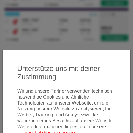
Unterstütze uns mit deiner
Zustimmung
Wir und unsere Partner verwenden technisch
notwendige Cookies und ähnliche
Newsletter
Technologien auf unserer Webseite, um die
Nutzung unserer Website zu analysieren, für
Werbe-, Tracking- und Analysezwecke
während deines Besuchs auf unsere Website.
Weitere Informationen findest du in unsere
Ja, ich möchte News & Deals von Error Fare Alerts
Datenschutzbestimmungen
.