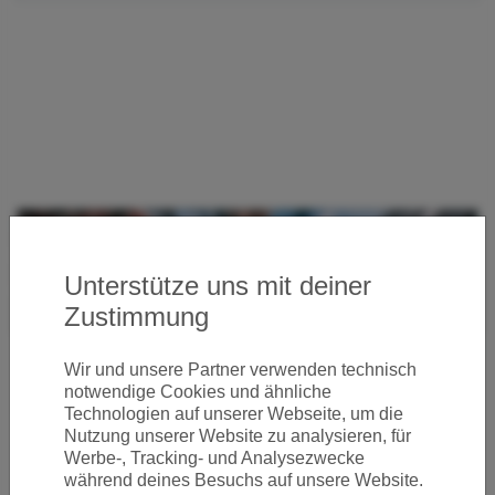
Unterstütze uns mit deiner
Zustimmung
Wir und unsere Partner verwenden technisch
notwendige Cookies und ähnliche
Technologien auf unserer Webseite, um die
Nutzung unserer Website zu analysieren, für
Werbe-, Tracking- und Analysezwecke
während deines Besuchs auf unsere Website.
31.05.2019 08:49