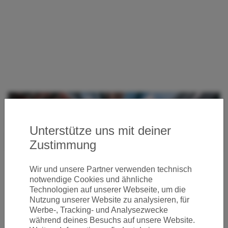
Unterstütze uns mit deiner
Zustimmung
Wir und unsere Partner verwenden technisch
notwendige Cookies und ähnliche
Technologien auf unserer Webseite, um die
Nutzung unserer Website zu analysieren, für
Werbe-, Tracking- und Analysezwecke
23.04.2019 07:05
während deines Besuchs auf unsere Website.