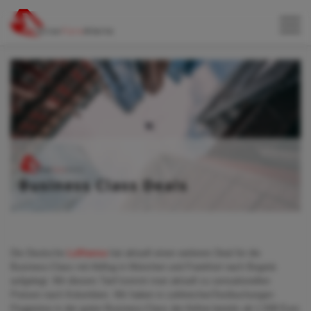
Die Deutsche
Lufthansa
hat aktuell einen weiteren Deal für die
Business-Class mit Abflug in München und Frankfurt nach Bogotà
aufgelegt. Mit diesem Tarif kommt man aktuell zu sensationellen
Preisen nach Kolumbien. Wir haben in zahlreichenTestbuchungen
Flugpreise in der guten Business-Class der Airline bereits ab 1.508 Euro