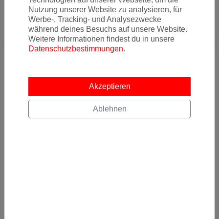
Nutzung unserer Website zu analysieren, für
Werbe-, Tracking- und Analysezwecke
während deines Besuchs auf unsere Website.
Weitere Informationen findest du in unsere
Datenschutzbestimmungen
.
Akzeptieren
Ablehnen
Newsletter
Ja, ich möchte News & Deals von Error Fare Alerts
abonnieren und ich habe die Hinweise zum
Datenschutz
gelesen und akzeptiert.