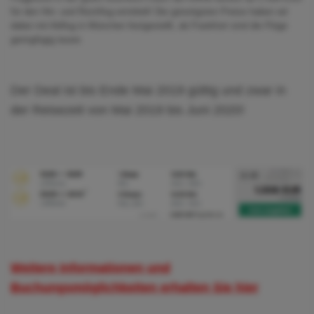
für den Hin- und Rückflug ermittelt! Die günstigsten Preise haben wir
dabei mit Abflug in München festgestellt, ab Frankfurt sind die Flüge
geringfügig teurer.
Der Deal ist bis Ende Mai 2019 gültig und zwar in
der Reisezeit von Mai 2019 bis Juni 2020!
Weitere Informationen und
Buchungsmöglichkeiten erhalten Sie hier