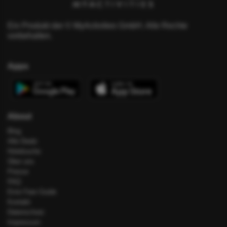
Ein Produkt der © MyActivities GmbH. Alle Rechte
vorbehalten.
Apps
About
Blog
Alle Deals
Hotelsuche
Über uns
Presse
FAQ
Error Fare Guide
Kontakt
Datenschutz
Impressum