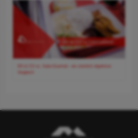
DO & CO vs. Gate-Gourmet - ein ziemlich objektiver
Vergleich