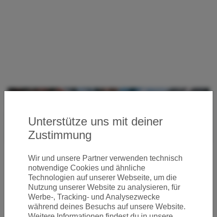
Unterstütze uns mit deiner
Zustimmung
Wir und unsere Partner verwenden technisch
notwendige Cookies und ähnliche
Technologien auf unserer Webseite, um die
Nutzung unserer Website zu analysieren, für
Werbe-, Tracking- und Analysezwecke
während deines Besuchs auf unsere Website.
12.04.2019 07:11
Weitere Informationen findest du in unsere