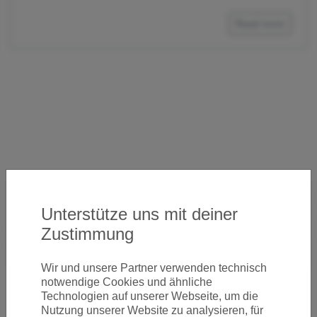
Read more
Unterstütze uns mit deiner
Zustimmung
Wir und unsere Partner verwenden technisch
notwendige Cookies und ähnliche
Technologien auf unserer Webseite, um die
Nutzung unserer Website zu analysieren, für