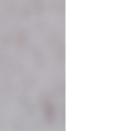
 – Der große Guide 2026
ick: Das größte Flughafenprojekt Europas Mit dem neuen Terminal 
gr...
Read m