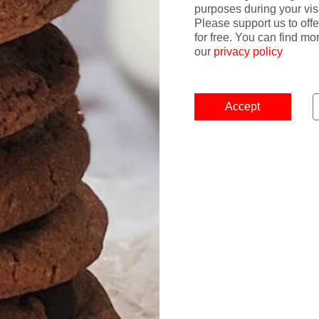
purposes during your visi
Please support us to offe
e Frankfurt – und genau das ist seine Stärke. Kompakt, effizie
for free. You can find mo
 oft...
our
privacy policy
Read m
Accept