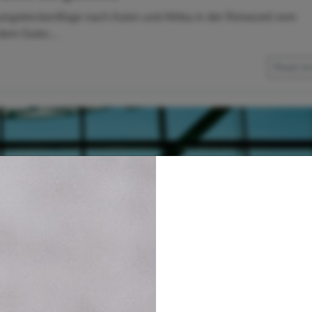
Langstreckenflüge nach Asien und Afrika in der Reisezeit vom
dem Gutsc...
Read m