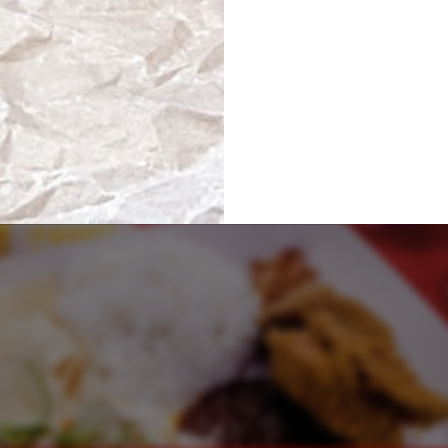
smarte Premium-Guide für entspanntes Reisen
 effizientesten und unterschätztesten Airports Europas. Kompak
r Ge...
Read m