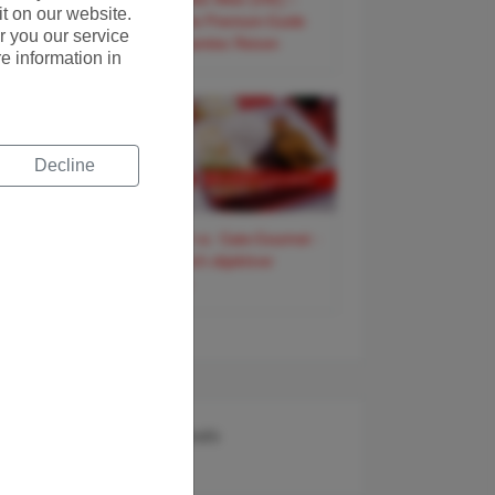
t on our website.
Der smarte Premium-Guide
r you our service
für entspanntes Reisen
nt
re information in
ore
Decline
DO & CO vs. Gate-Gourmet -
ein ziemlich objektiver
Vergleich
Recent Deals