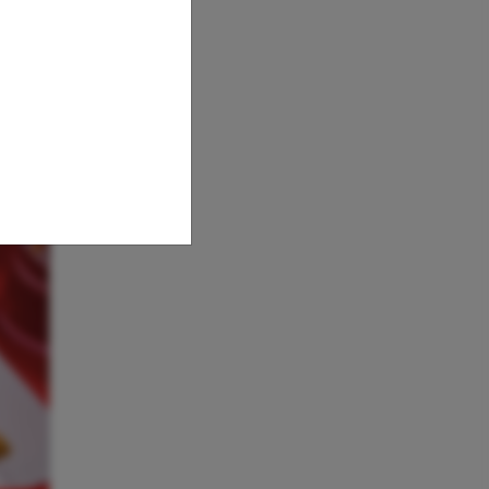
t,
ore