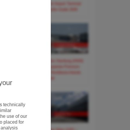
✈️ Frankfurt Airport Terminal
3 – Der große Guide 2026
✈️ Flughafen Hamburg (HAM)
– Der entspannte Premium-
Guide für Norddeutschlands
Tor zur Welt
your
 technically
imilar
the use of our
o placed for
 analysis
✈️ Flughafen Wien (VIE) –