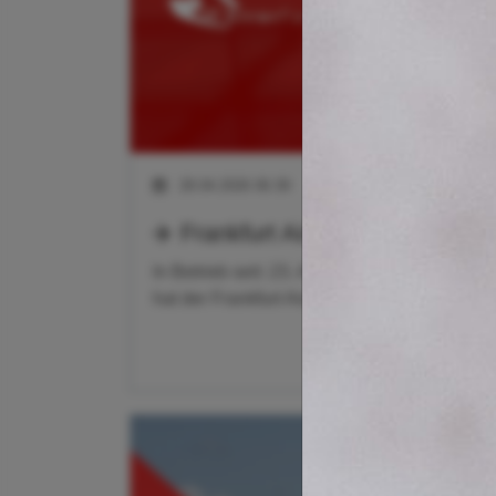
28.04.2026 06:39
✈️ Frankfurt Airport Terminal 3
In Betrieb seit: 23. April 2026! 🏗️ Überbl
hat der Frankfurt Airport ein echtes Mega-Up