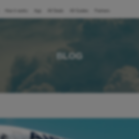
How it works
App
All Deals
All Guides
Partners
BLOG