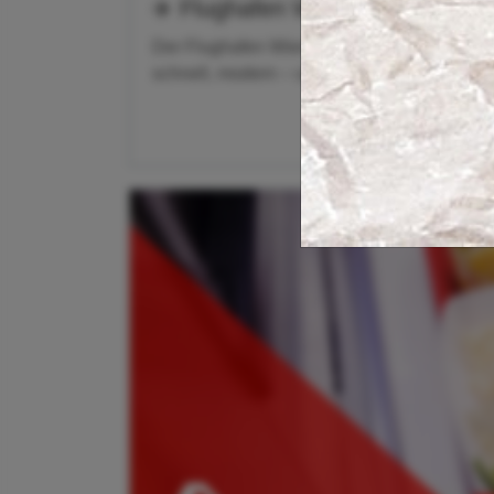
✈️ Flughafen Wien (VIE) – Der 
Der Flughafen Wien-Schwechat ist einer der
schnell, modern – und gleichzeitig ein echte