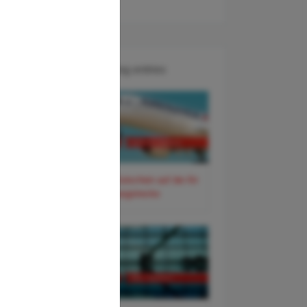
Recent Blog entries
3
60 Euro Gutschein auf der Air
France Langstrecke
ore