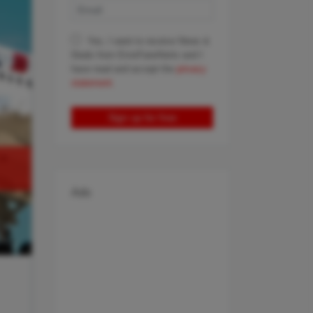
Yes, I want to receive News &
Deals from ErrorFareAlerts and I
have read and accept the
privacy
statement.
Sign up for free
Ads