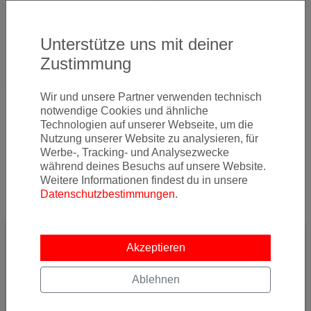
Details
Unterstütze uns mit deiner
Zustimmung
Wir und unsere Partner verwenden technisch
notwendige Cookies und ähnliche
Technologien auf unserer Webseite, um die
Nutzung unserer Website zu analysieren, für
Werbe-, Tracking- und Analysezwecke
während deines Besuchs auf unsere Website.
Weitere Informationen findest du in unsere
Datenschutzbestimmungen
.
Akzeptieren
Ablehnen