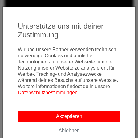
Unterstütze uns mit deiner
Zustimmung
Wir und unsere Partner verwenden technisch
notwendige Cookies und ähnliche
Technologien auf unserer Webseite, um die
Nutzung unserer Website zu analysieren, für
Werbe-, Tracking- und Analysezwecke
während deines Besuchs auf unsere Website.
Weitere Informationen findest du in unsere
Datenschutzbestimmungen
.
Airbus A350-900
Akzeptieren
Ablehnen