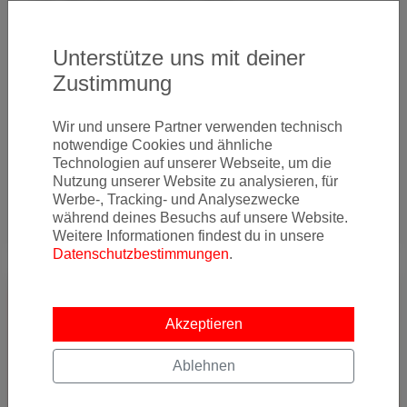
Von
Flughafen München (MUC)
nach
Incheon International Airport (ICN)
Unterstütze uns mit deiner
Zustimmung
1533
€
Wir und unsere Partner verwenden technisch
AB
notwendige Cookies und ähnliche
Technologien auf unserer Webseite, um die
Details
Nutzung unserer Website zu analysieren, für
Werbe-, Tracking- und Analysezwecke
während deines Besuchs auf unsere Website.
Weitere Informationen findest du in unsere
Datenschutzbestimmungen
.
Akzeptieren
Ablehnen