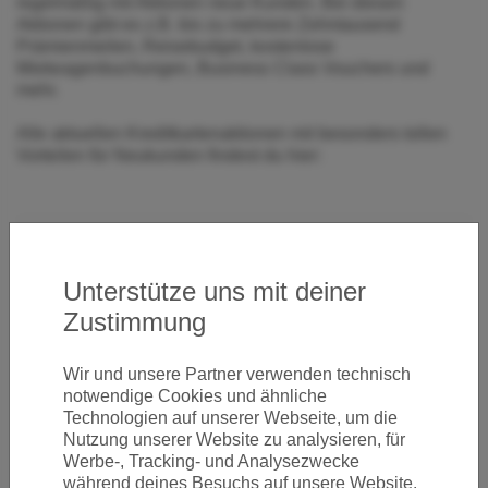
regelmäßig mit Aktionen neue Kunden. Bei diesen
Aktionen gibt es z.B. bis zu mehrere Zehntausend
Prämienmeilen, Reisebudget, kostenlose
Mietwagenbuchungen, Business Class Vouchers und
mehr.
Alle aktuellen Kreditkartenaktionen mit besonders tollen
Vorteilen für Neukunden findest du hier:
Previous
Next
«
1
»
Unterstütze uns mit deiner
Zustimmung
Newsletter
Wir und unsere Partner verwenden technisch
notwendige Cookies und ähnliche
Technologien auf unserer Webseite, um die
Ja, ich möchte News & Deals von Error Fare Alerts
Nutzung unserer Website zu analysieren, für
abonnieren und ich habe die Hinweise zum
Datenschutz
Werbe-, Tracking- und Analysezwecke
gelesen und akzeptiert.
während deines Besuchs auf unsere Website.