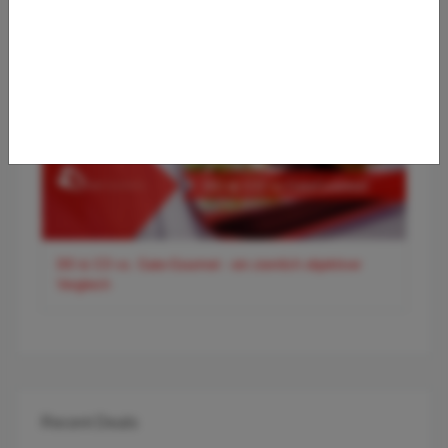
entspanntes Reisen
DO & CO vs. Gate-Gourmet - ein ziemlich objektiver
Vergleich
Recent Deals