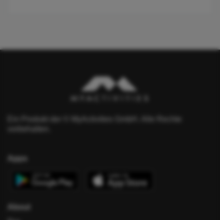
Ein Produkt der © MyActivities GmbH. Alle Rechte
vorbehalten.
Apps
About