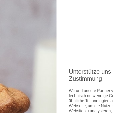
Zu den Kreditkarten
Zu den Mietwägen
Unterstütze uns 
Zustimmung
Wir und unsere Partner
technisch notwendige C
ähnliche Technologien a
Webseite, um die Nutzu
e Error Fares und Deals bequem per E-Mail
Website zu analysieren, 