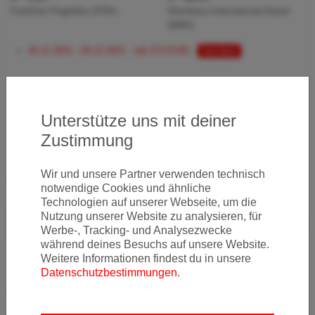
Frankfurt Flughafen (FRA)
Mombasa International Airport
(MBA)
26.11.2021 - 04.12.2021 (ab 372 EUR)
Zum Deal
Unterstütze uns mit deiner
Aktivitäten
Zustimmung
Wir und unsere Partner verwenden technisch
Passende Kreditkarten zum Deal
notwendige Cookies und ähnliche
Technologien auf unserer Webseite, um die
Nutzung unserer Website zu analysieren, für
Zu den Kreditkarten
Werbe-, Tracking- und Analysezwecke
während deines Besuchs auf unsere Website.
Weitere Informationen findest du in unsere
Datenschutzbestimmungen
.
Passender Mietwagen zum Deal