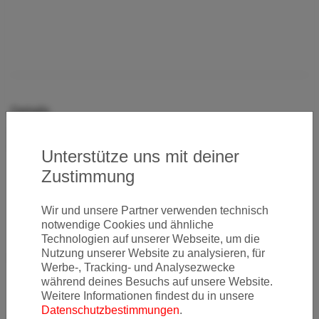
Details
VON
NACH
Frankfurt Flughafen (FRA)
Internationaler Flughafen La
Unterstütze uns mit deiner
Aurora (GUA)
Zustimmung
18.10.2023 - 24.10.2023 (ab 430 EUR)
Zum Deal
Wir und unsere Partner verwenden technisch
notwendige Cookies und ähnliche
Technologien auf unserer Webseite, um die
Nutzung unserer Website zu analysieren, für
Aktivitäten
Werbe-, Tracking- und Analysezwecke
während deines Besuchs auf unsere Website.
Weitere Informationen findest du in unsere
Datenschutzbestimmungen
.