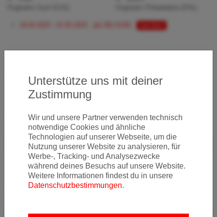
Flughafen Genf (GVA)
Flughafen Philadelphia (PHL)
19.04.2023 - 01.05.2023 (ab 381 EUR)
Zum Deal
Aktivitäten
Unterstütze uns mit deiner
Zustimmung
Passende Kreditkarten zum Deal
Wir und unsere Partner verwenden technisch
notwendige Cookies und ähnliche
Technologien auf unserer Webseite, um die
Zu den Kreditkarten
Nutzung unserer Website zu analysieren, für
Werbe-, Tracking- und Analysezwecke
während deines Besuchs auf unsere Website.
Weitere Informationen findest du in unsere
Datenschutzbestimmungen
.
Passender Mietwagen zum Deal