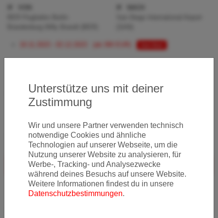
VON
NACH
BER Flughafen Berlin
San Diego International Airport
Brandenburg Willy Brandt (BER)
(SAN)
19.11.2023 - 02.12.2023 (ab 390 EUR)
Zum Deal
Unterstütze uns mit deiner
Aktivitäten
Zustimmung
Wir und unsere Partner verwenden technisch
notwendige Cookies und ähnliche
Passende Kreditkarten zum Deal
Technologien auf unserer Webseite, um die
Nutzung unserer Website zu analysieren, für
Werbe-, Tracking- und Analysezwecke
Zu den Kreditkarten
während deines Besuchs auf unsere Website.
Weitere Informationen findest du in unsere
Datenschutzbestimmungen
.
Passender Mietwagen zum Deal