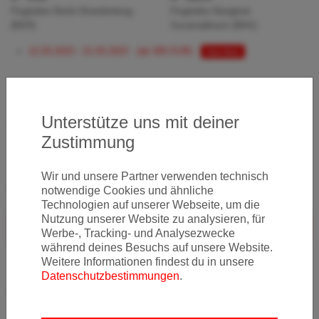
Flughafen Berlin Brandenburg
Flughafen Bangkok-
(BER)
Suvarnabhumi (BKK)
12.03.2023 - 21.03.2023 (ab 305 EUR)
Zum Deal
Unterstütze uns mit deiner
Aktivitäten
Zustimmung
Wir und unsere Partner verwenden technisch
Passende Kreditkarten zum Deal
notwendige Cookies und ähnliche
Technologien auf unserer Webseite, um die
Nutzung unserer Website zu analysieren, für
Zu den Kreditkarten
Werbe-, Tracking- und Analysezwecke
während deines Besuchs auf unsere Website.
Weitere Informationen findest du in unsere
Datenschutzbestimmungen
.
Passender Mietwagen zum Deal