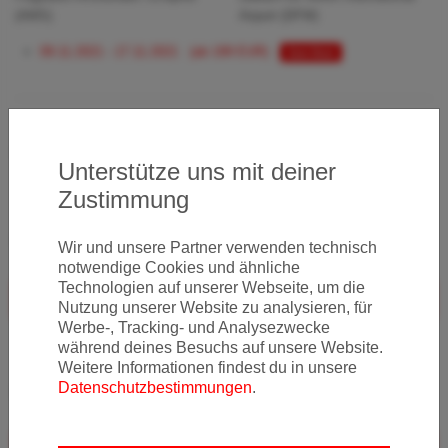
(AMS)
Airport (DFW)
09.11.2021 - 17.11.2021 (ab 199 EUR)
Zum Deal
Aktivitäten
Unterstütze uns mit deiner
Zustimmung
Passende Kreditkarten zum Deal
Wir und unsere Partner verwenden technisch
notwendige Cookies und ähnliche
Technologien auf unserer Webseite, um die
Zu den Kreditkarten
Nutzung unserer Website zu analysieren, für
Werbe-, Tracking- und Analysezwecke
während deines Besuchs auf unsere Website.
Weitere Informationen findest du in unsere
Datenschutzbestimmungen
.
Passender Mietwagen zum Deal